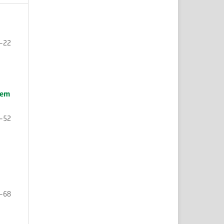
-22
 em
-52
-68