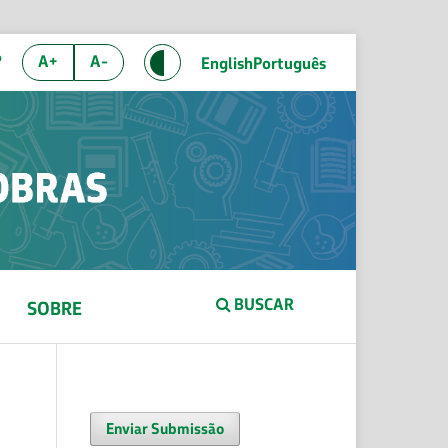
P
A+
A-
English
Português
BUSCAR
SOBRE
Enviar Submissão