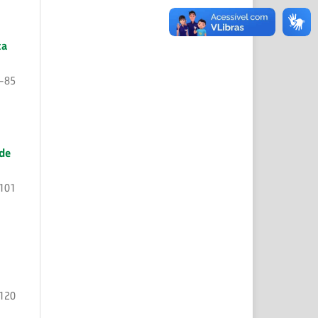
ta
-85
 de
101
120