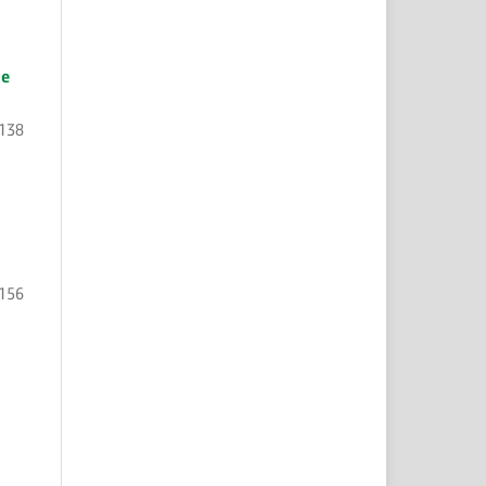
 e
138
156